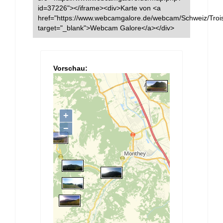
id=37226"></iframe><div>Karte von <a
href="https://www.webcamgalore.de/webcam/Schweiz/Trois
target="_blank">Webcam Galore</a></div>
Vorschau: