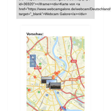
id=36920"></iframe><div>Karte von <a
href="https://www.webcamgalore.de/webcam/Deutschland/
target="_blank">Webcam Galore</a></div>
Vorschau: