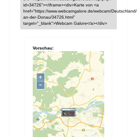
id=34726"></iframe><div>Karte von <a
href="https://www.webcamgalore.de/webcam/Deutschland
an-der-Donau/34726.html"
target="_blank">Webcam Galore</a></div>
Vorschau: