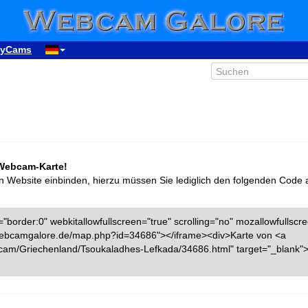
yCams
 Webcam-Karte!
n Website einbinden, hierzu müssen Sie lediglich den folgenden Code 
"border:0" webkitallowfullscreen="true" scrolling="no" mozallowfullscr
w.webcamgalore.de/map.php?id=34686"></iframe><div>Karte von <a
cam/Griechenland/Tsoukaladhes-Lefkada/34686.html" target="_blan