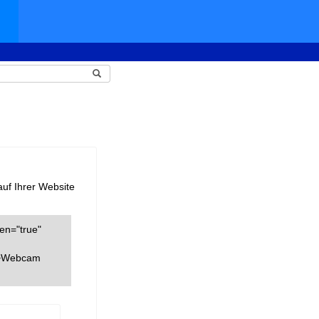
auf Ihrer Website
een="true"
k">Webcam