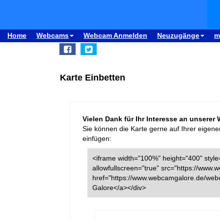
Home
Webcams
Webcam Anmelden
Neuzugänge
m
Karte Einbetten
Vielen Dank für Ihr Interesse an unserer
Sie können die Karte gerne auf Ihrer eigene
einfügen:
<iframe width="100%" height="400" style=
allowfullscreen="true" src="https://ww
href="https://www.webcamgalore.de/web
Galore</a></div>