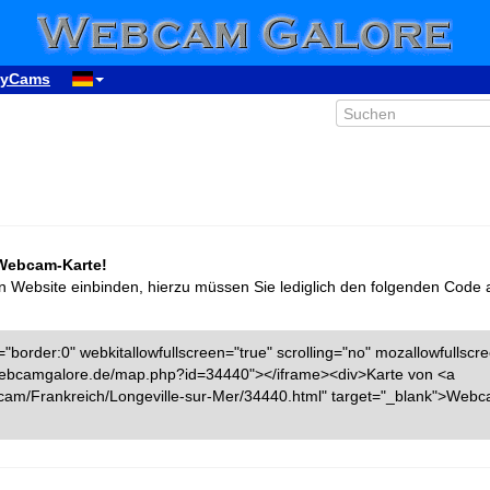
yCams
 Webcam-Karte!
n Website einbinden, hierzu müssen Sie lediglich den folgenden Code 
"border:0" webkitallowfullscreen="true" scrolling="no" mozallowfullscr
w.webcamgalore.de/map.php?id=34440"></iframe><div>Karte von <a
cam/Frankreich/Longeville-sur-Mer/34440.html" target="_blank">Web