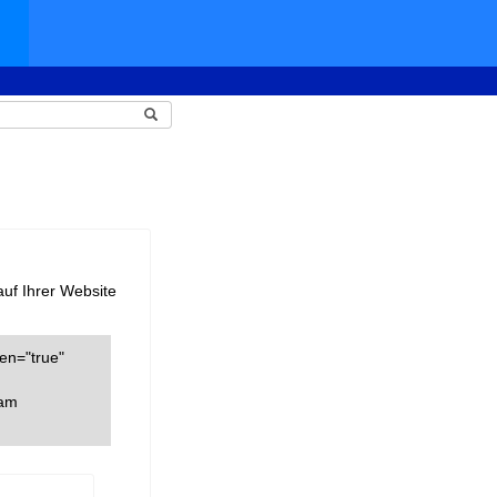
auf Ihrer Website
een="true"
cam