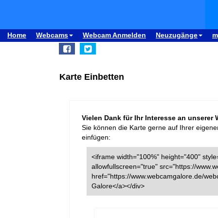
Home
Webcams
Webcam Anmelden
Neuzugänge
m
Karte Einbetten
Vielen Dank für Ihr Interesse an unserer
Sie können die Karte gerne auf Ihrer eigene
einfügen:
<iframe width="100%" height="400" style=
allowfullscreen="true" src="https://ww
href="https://www.webcamgalore.de/web
Galore</a></div>