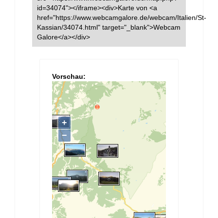
id=34074"></iframe><div>Karte von <a
href="https://www.webcamgalore.de/webcam/Italien/St-
Kassian/34074.html" target="_blank">Webcam
Galore</a></div>
Vorschau: