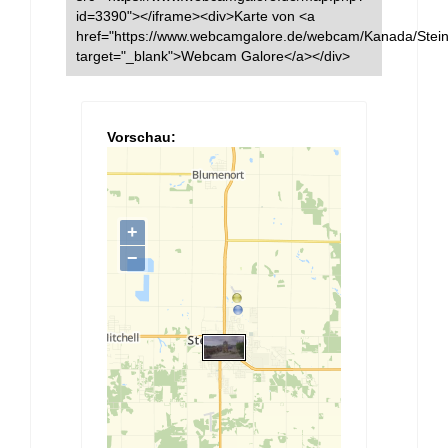
id=3390"></iframe><div>Karte von <a
href="https://www.webcamgalore.de/webcam/Kanada/Stein
target="_blank">Webcam Galore</a></div>
Vorschau: