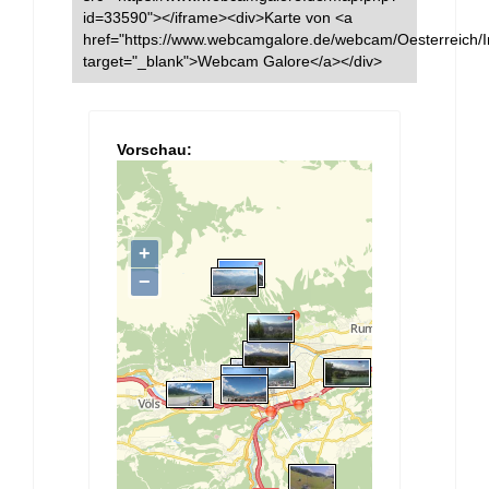
id=33590"></iframe><div>Karte von <a
href="https://www.webcamgalore.de/webcam/Oesterreich/I
target="_blank">Webcam Galore</a></div>
Vorschau: