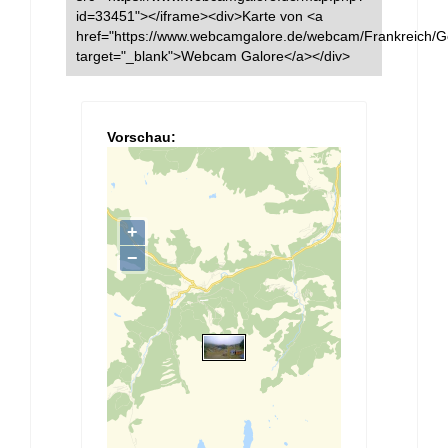
id=33451"></iframe><div>Karte von <a
href="https://www.webcamgalore.de/webcam/Frankreich/Go
target="_blank">Webcam Galore</a></div>
Vorschau: