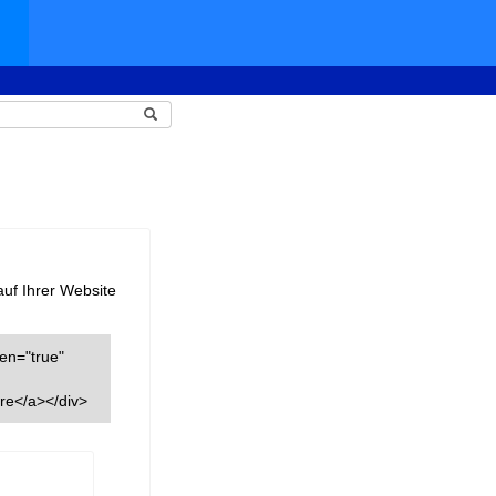
auf Ihrer Website
een="true"
re</a></div>