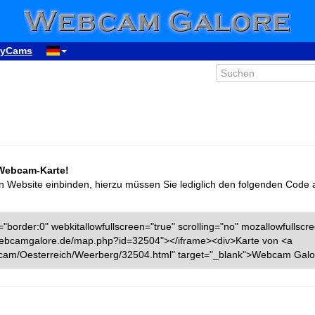
yCams
 Webcam-Karte!
n Website einbinden, hierzu müssen Sie lediglich den folgenden Code 
"border:0" webkitallowfullscreen="true" scrolling="no" mozallowfullscr
w.webcamgalore.de/map.php?id=32504"></iframe><div>Karte von <a
cam/Oesterreich/Weerberg/32504.html" target="_blank">Webcam Galo