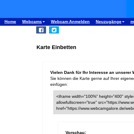
Home
Webcams
Webcam Anmelden
Neuzugänge
m
Karte Einbetten
Vielen Dank für Ihr Interesse an unserer
Sie können die Karte gerne auf Ihrer eigene
einfügen:
<iframe width="100%" height="400" style=
allowfullscreen="true" src="https://ww
href="https://www.webcamgalore.de/web
Vorschau: