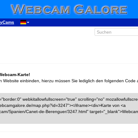
yCams
 Webcam-Karte!
n Website einbinden, hierzu müssen Sie lediglich den folgenden Code 
"border:0" webkitallowfullscreen="true" scrolling="no" mozallowfullscr
w.webcamgalore.de/map.php?id=3247"></iframe><div>Karte von <a
cam/Spanien/Canet-de-Berenguer/3247.html" target="_blank">Webca