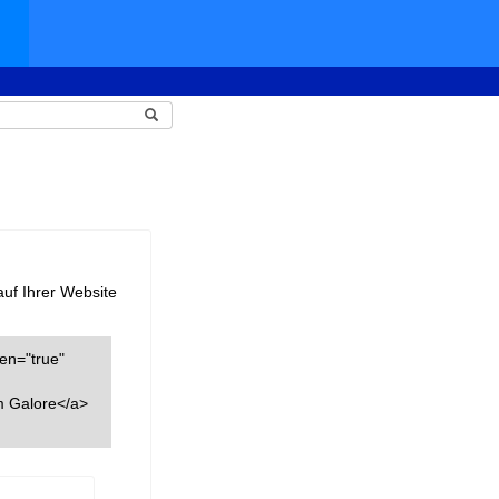
auf Ihrer Website
een="true"
m Galore</a>