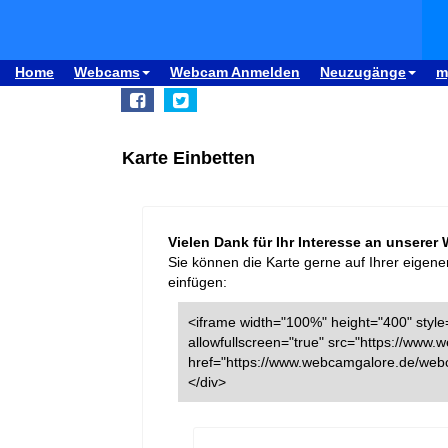
Home
Webcams
Webcam Anmelden
Neuzugänge
m
Karte Einbetten
Vielen Dank für Ihr Interesse an unserer
Sie können die Karte gerne auf Ihrer eigene
einfügen:
<iframe width="100%" height="400" style=
allowfullscreen="true" src="https://ww
href="https://www.webcamgalore.de/web
</div>