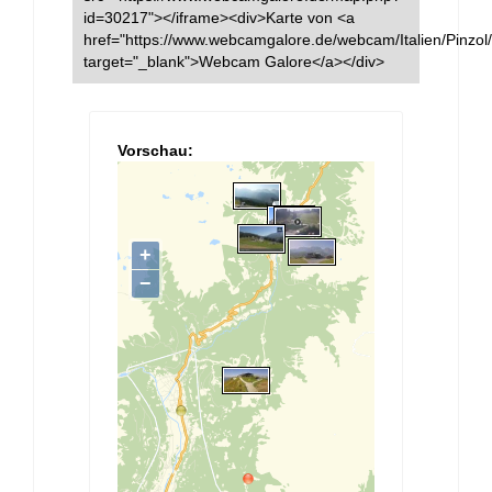
id=30217"></iframe><div>Karte von <a
href="https://www.webcamgalore.de/webcam/Italien/Pinzol
target="_blank">Webcam Galore</a></div>
Vorschau: