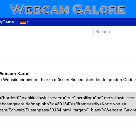
yCams
 Webcam-Karte!
n Website einbinden, hierzu müssen Sie lediglich den folgenden Code 
"border:0" webkitallowfullscreen="true" scrolling="no" mozallowfullscr
w.webcamgalore.de/map.php?id=30134"></iframe><div>Karte von <a
cam/Schweiz/Sustenpass/30134.html" target="_blank">Webcam Galore