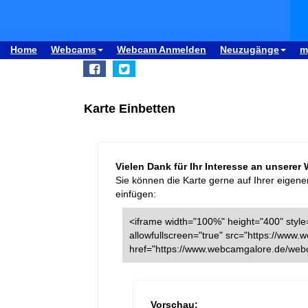
Home
Webcams
Webcam Anmelden
Neuzugänge
m
Karte Einbetten
Vielen Dank für Ihr Interesse an unserer
Sie können die Karte gerne auf Ihrer eigene
einfügen:
<iframe width="100%" height="400" style=
allowfullscreen="true" src="https://ww
href="https://www.webcamgalore.de/web
Vorschau: