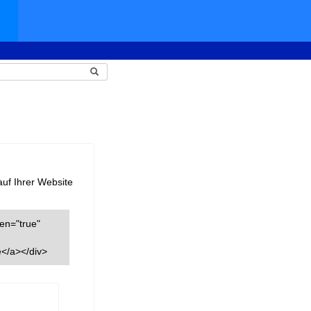
auf Ihrer Website
een="true"
</a></div>