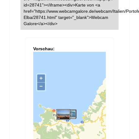
id=28741"></iframe><div>Karte von <a
href="https://www.webcamgalore.de/webcam/Italien/Portofe
Elba/28741.html" target="_blank">Webcam
Galore</a></div>
Vorschau: