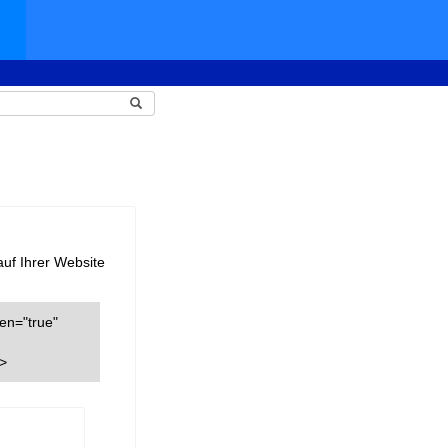
auf Ihrer Website
een="true"
v>