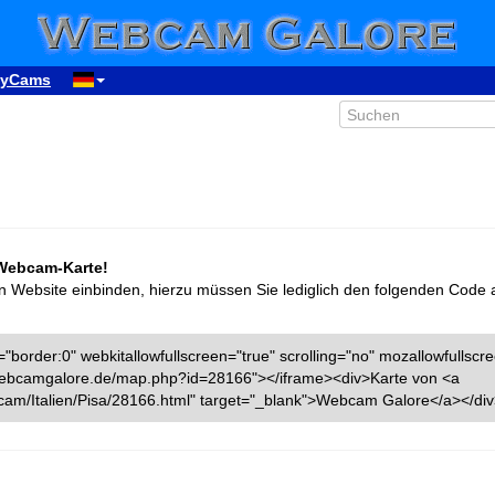
yCams
 Webcam-Karte!
n Website einbinden, hierzu müssen Sie lediglich den folgenden Code 
"border:0" webkitallowfullscreen="true" scrolling="no" mozallowfullscr
w.webcamgalore.de/map.php?id=28166"></iframe><div>Karte von <a
am/Italien/Pisa/28166.html" target="_blank">Webcam Galore</a></di