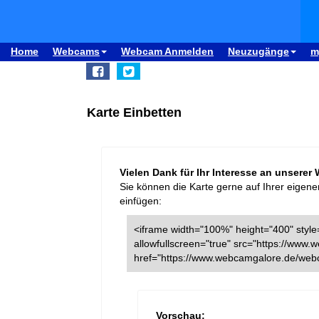
Home
Webcams
Webcam Anmelden
Neuzugänge
m
Karte Einbetten
Vielen Dank für Ihr Interesse an unserer
Sie können die Karte gerne auf Ihrer eigene
einfügen:
<iframe width="100%" height="400" style=
allowfullscreen="true" src="https://ww
href="https://www.webcamgalore.de/webc
Vorschau: