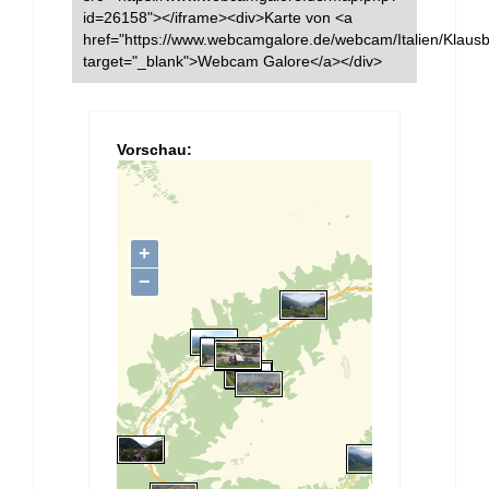
id=26158"></iframe><div>Karte von <a
href="https://www.webcamgalore.de/webcam/Italien/Klaus
target="_blank">Webcam Galore</a></div>
Vorschau: