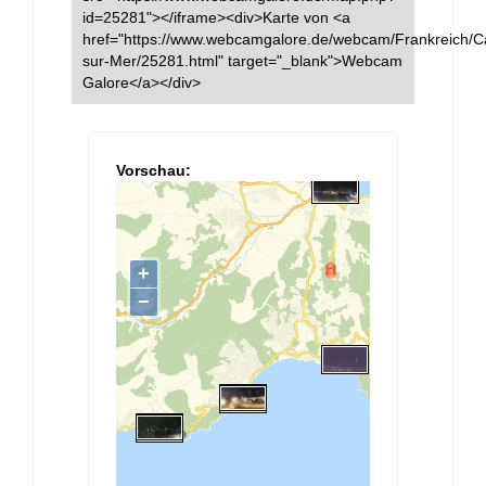
id=25281"></iframe><div>Karte von <a
href="https://www.webcamgalore.de/webcam/Frankreich/Ca
sur-Mer/25281.html" target="_blank">Webcam
Galore</a></div>
Vorschau: