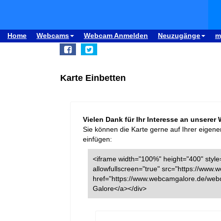
Home
Webcams
Webcam Anmelden
Neuzugänge
m
Karte Einbetten
Vielen Dank für Ihr Interesse an unserer
Sie können die Karte gerne auf Ihrer eigene
einfügen:
<iframe width="100%" height="400" style=
allowfullscreen="true" src="https://ww
href="https://www.webcamgalore.de/web
Galore</a></div>