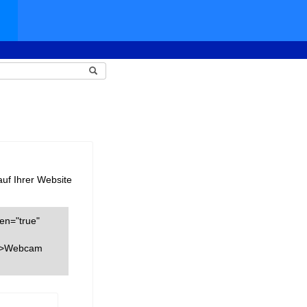
auf Ihrer Website
een="true"
k">Webcam