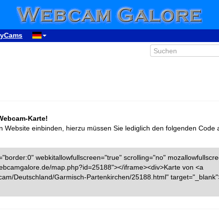
yCams
 Webcam-Karte!
n Website einbinden, hierzu müssen Sie lediglich den folgenden Code 
"border:0" webkitallowfullscreen="true" scrolling="no" mozallowfullscr
w.webcamgalore.de/map.php?id=25188"></iframe><div>Karte von <a
cam/Deutschland/Garmisch-Partenkirchen/25188.html" target="_blan