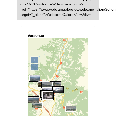
id=24648"></iframe><div>Karte von <a
href="https://www.webcamgalore.de/webcam/Italien/Schen
target="_blank">Webcam Galore</a></div>
Vorschau: