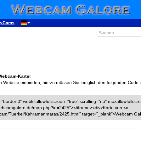
yCams
 Webcam-Karte!
n Website einbinden, hierzu müssen Sie lediglich den folgenden Code 
"border:0" webkitallowfullscreen="true" scrolling="no" mozallowfullscr
w.webcamgalore.de/map.php?id=2425"></iframe><div>Karte von <a
bcam/Tuerkei/Kahramanmaras/2425.html" target="_blank">Webcam Gal