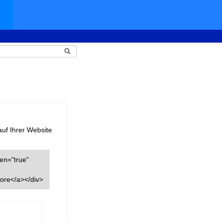
auf Ihrer Website
een="true"
ore</a></div>