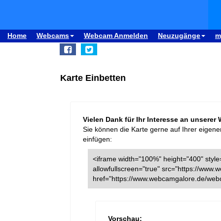
Home
Webcams
Webcam Anmelden
Neuzugänge
m
Karte Einbetten
Vielen Dank für Ihr Interesse an unserer
Sie können die Karte gerne auf Ihrer eigene
einfügen:
<iframe width="100%" height="400" style=
allowfullscreen="true" src="https://ww
href="https://www.webcamgalore.de/we
Vorschau: