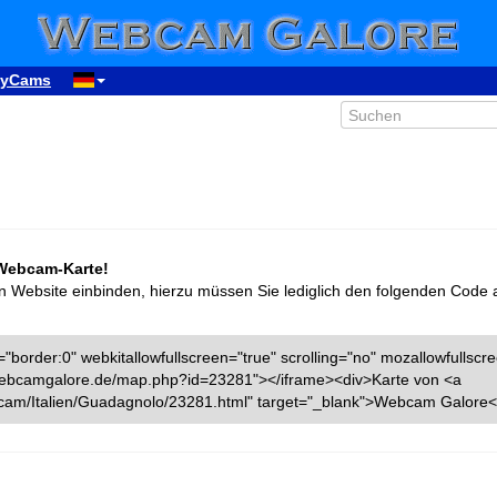
yCams
 Webcam-Karte!
n Website einbinden, hierzu müssen Sie lediglich den folgenden Code 
"border:0" webkitallowfullscreen="true" scrolling="no" mozallowfullscr
w.webcamgalore.de/map.php?id=23281"></iframe><div>Karte von <a
cam/Italien/Guadagnolo/23281.html" target="_blank">Webcam Galore<