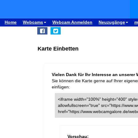
Home
Webcams
Webcam Anmelden
Neuzugänge
m
Karte Einbetten
Vielen Dank für Ihr Interesse an unserer
Sie können die Karte gerne auf Ihrer eigene
einfügen:
<iframe width="100%" height="400" style=
allowfullscreen="true" src="https://ww
href="https://www.webcamgalore.de/web
Vorschau: