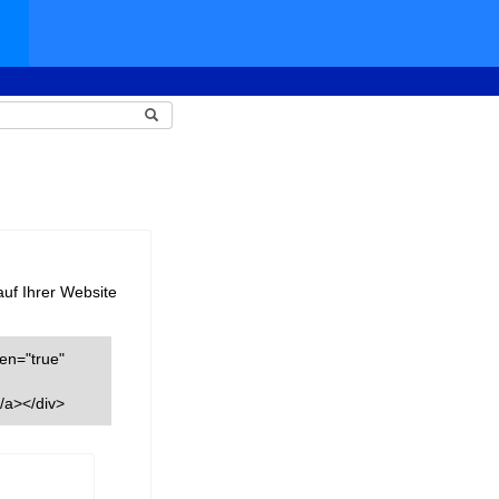
auf Ihrer Website
een="true"
/a></div>