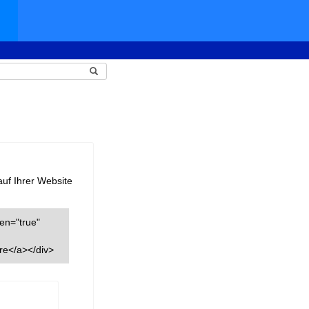
auf Ihrer Website
een="true"
re</a></div>