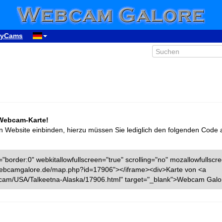
yCams
 Webcam-Karte!
n Website einbinden, hierzu müssen Sie lediglich den folgenden Code 
"border:0" webkitallowfullscreen="true" scrolling="no" mozallowfullscr
w.webcamgalore.de/map.php?id=17906"></iframe><div>Karte von <a
cam/USA/Talkeetna-Alaska/17906.html" target="_blank">Webcam Galo