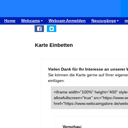
Home
Webcams
Webcam Anmelden
Neuzugänge
m
Karte Einbetten
Vielen Dank für Ihr Interesse an unserer
Sie können die Karte gerne auf Ihrer eigene
einfügen:
<iframe width="100%" height="400" style=
allowfullscreen="true" src="https://ww
href="https://www.webcamgalore.de/web
Vorschau: