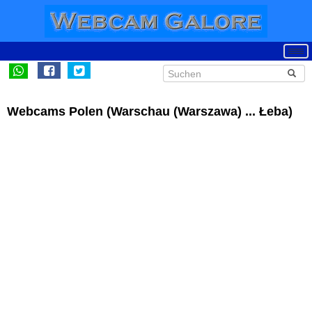
Webcams Polen (Warschau (Warszawa) ... Łeba)