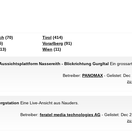
ch
(70)
Tirol
(414)
5)
Vorarlberg
(91)
13)
Wien
(11)
ussichtsplattform Nassereith - Blickrichtung Gurgltal
Ein grossar
Betreiber:
PANOMAX
- Gelistet: Dec
zu
rgstation
Eine Live-Ansicht aus Nauders.
Betreiber:
feratel media technologies AG
- Gelistet: Dec 2
zu