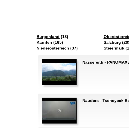
Burgenland
(13)
Oberösterrei
Kärnten
(165)
Salzburg
(20
Niederösterreich
(37)
Steiermark
(1
Nassereith - PANOMAX A
Nauders - Tscheyeck Be