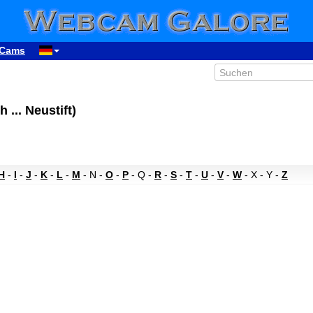
Cams
h ... Neustift)
H
-
I
-
J
-
K
-
L
-
M
- N -
O
-
P
- Q -
R
-
S
-
T
-
U
-
V
-
W
- X - Y -
Z