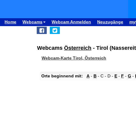
Home
Webcams
Webcam Anmelden
Neuzugänge
my
Webcams
Österreich
- Tirol (Nassereit
Webcam-Karte Tirol, Österreich
Orte beginnend mit:
A
-
B
- C - D -
E
-
F
-
G
-