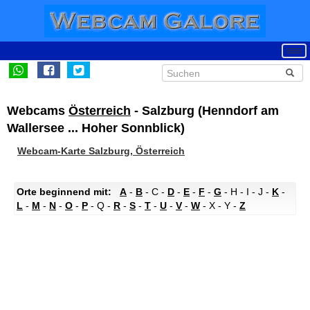
Webcams
Österreich
- Salzburg (Henndorf am
Wallersee ... Hoher Sonnblick)
Webcam-Karte Salzburg, Österreich
Orte beginnend mit:
A
-
B
- C -
D
-
E
-
F
-
G
- H - I - J -
K
-
L
-
M
-
N
-
O
-
P
- Q -
R
-
S
-
T
-
U
-
V
-
W
- X - Y -
Z