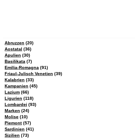
Abruzzen
(20)
Aostatal
(36)
Apulien
(30)
Basilikata
(7)
Emilia-Romagna
(91)
Friaul-Julisch Venetien
(39)
Kalabrien
(33)
Kampanien
(45)
Lazium
(66)
Ligurien
(118)
Lombardei
(93)
Marken
(24)
Molise
(10)
Piemont
(57)
Sardinien
(41)
Sizilien
(73)