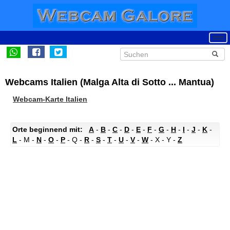
Webcams Italien (Malga Alta di Sotto ... Mantua)
Webcam-Karte Italien
Orte beginnend mit:
A
-
B
-
C
-
D
-
E
-
F
-
G
-
H
-
I
-
J
-
K
-
L
- M -
N
-
O
-
P
- Q -
R
-
S
-
T
-
U
-
V
-
W
- X - Y -
Z