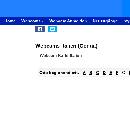
Home
Webcams
Webcam Anmelden
Neuzugänge
my
Webcams Italien (Genua)
Webcam-Karte Italien
Orte beginnend mit:
A
-
B
-
C
-
D
-
E
-
F
- G -