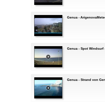
Genua - ArigenovaMe
Genua - Spot Windsurf 
Genua - Strand von Ge