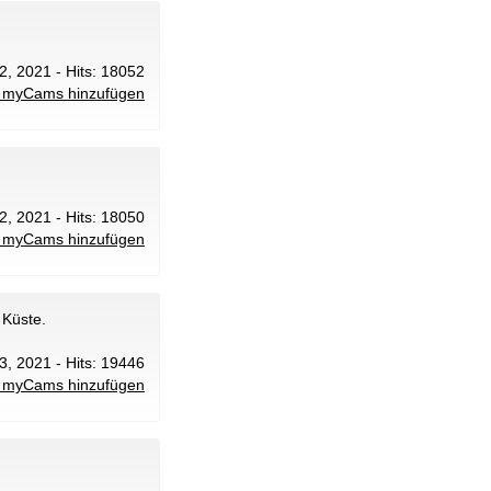
22, 2021 - Hits: 18052
 myCams hinzufügen
22, 2021 - Hits: 18050
 myCams hinzufügen
 Küste.
13, 2021 - Hits: 19446
 myCams hinzufügen