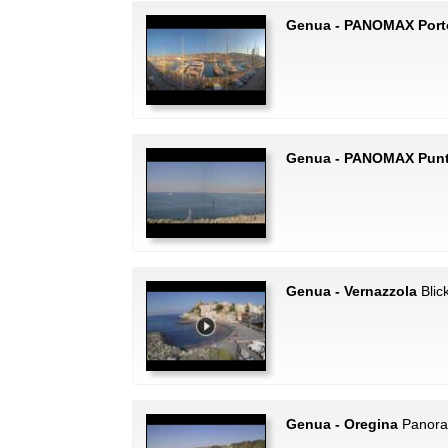
Genua - PANOMAX Port
Genua - PANOMAX Pun
Genua - Vernazzola
Blic
Genua - Oregina
Panora