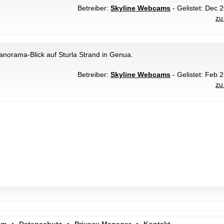
Betreiber:
Skyline Webcams
- Gelistet: Dec 2
zu
norama-Blick auf Sturla Strand in Genua.
Betreiber:
Skyline Webcams
- Gelistet: Feb 2
zu