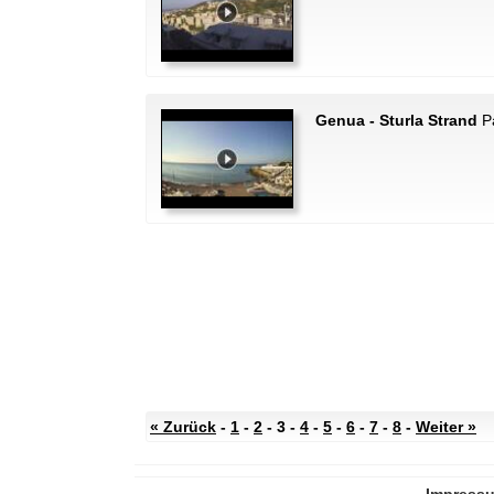
Genua - Sturla Strand
Pa
« Zurück
-
1
-
2
- 3 -
4
-
5
-
6
-
7
-
8
-
Weiter »