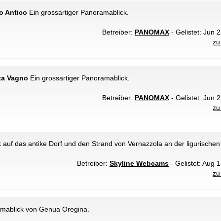
o Antico
Ein grossartiger Panoramablick.
Betreiber:
PANOMAX
- Gelistet: Jun 
zu
ta Vagno
Ein grossartiger Panoramablick.
Betreiber:
PANOMAX
- Gelistet: Jun 
zu
k auf das antike Dorf und den Strand von Vernazzola an der ligurischen
Betreiber:
Skyline Webcams
- Gelistet: Aug 
zu
mablick von Genua Oregina.