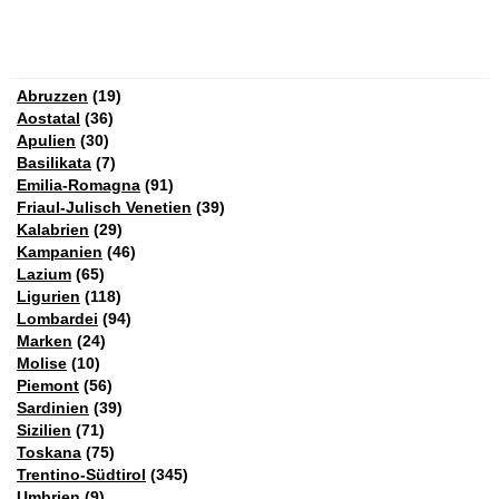
Abruzzen
(19)
Aostatal
(36)
Apulien
(30)
Basilikata
(7)
Emilia-Romagna
(91)
Friaul-Julisch Venetien
(39)
Kalabrien
(29)
Kampanien
(46)
Lazium
(65)
Ligurien
(118)
Lombardei
(94)
Marken
(24)
Molise
(10)
Piemont
(56)
Sardinien
(39)
Sizilien
(71)
Toskana
(75)
Trentino-Südtirol
(345)
Umbrien
(9)