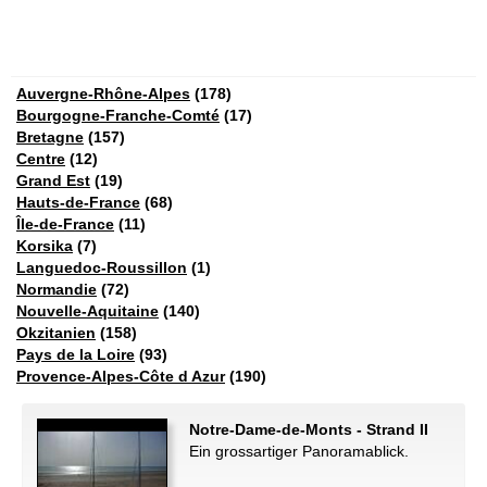
Auvergne-Rhône-Alpes
(178)
Bourgogne-Franche-Comté
(17)
Bretagne
(157)
Centre
(12)
Grand Est
(19)
Hauts-de-France
(68)
Île-de-France
(11)
Korsika
(7)
Languedoc-Roussillon
(1)
Normandie
(72)
Nouvelle-Aquitaine
(140)
Okzitanien
(158)
Pays de la Loire
(93)
Provence-Alpes-Côte d Azur
(190)
Notre-Dame-de-Monts - Strand II
Ein grossartiger Panoramablick.